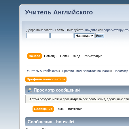
Учитель Английского
Добро пожаловать,
Гость
. Пожалуйста,
войдите
или
зарегистрируйте
Начало
Помощь
Поиск
Вход
Регистрация
Учитель Английского
»
Профиль пользователя housailei
»
Просмотр
Профиль пользователя
Просмотр сообщений
В этом разделе можно просмотреть все сообщения, сделанные эт
Сообщения
Темы
Вложения
Сообщения - housailei