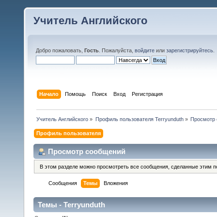
Учитель Английского
Добро пожаловать,
Гость
. Пожалуйста,
войдите
или
зарегистрируйтесь
.
Начало
Помощь
Поиск
Вход
Регистрация
Учитель Английского
»
Профиль пользователя Terryunduth
»
Просмотр
Профиль пользователя
Просмотр сообщений
В этом разделе можно просмотреть все сообщения, сделанные этим п
Сообщения
Темы
Вложения
Темы - Terryunduth