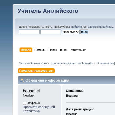
Учитель Английского
Добро пожаловать,
Гость
. Пожалуйста,
войдите
или
зарегистрируйтесь
.
Начало
Помощь
Поиск
Вход
Регистрация
Учитель Английского
»
Профиль пользователя housailei
»
Основная ин
Профиль пользователя
Основная информация
housailei 
Сообщений:
Newbie
Возраст:
Оффлайн
Просмотр сообщений
Дата регистрации:
Статистика
Время: