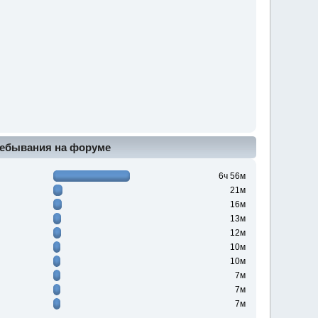
ебывания на форуме
6ч 56м
21м
16м
13м
12м
10м
10м
7м
7м
7м