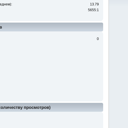
еднем):
13.79
5655:1
в
0
 количеству просмотров)