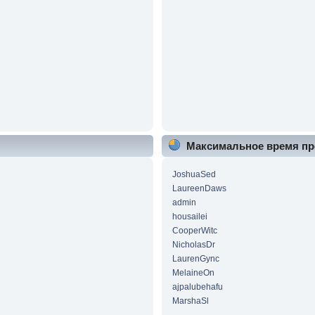
Максимальное время пр
JoshuaSed
LaureenDaws
admin
housailei
CooperWitc
NicholasDr
LaurenGync
MelaineOn
ajpalubehafu
MarshaSl