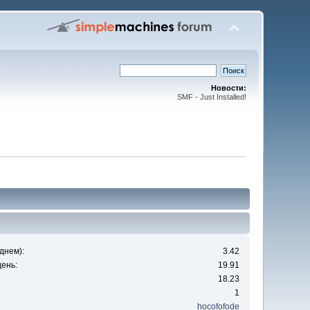
Новости:
SMF - Just Installed!
днем):
3.42
ень:
19.91
18.23
1
hocofofode